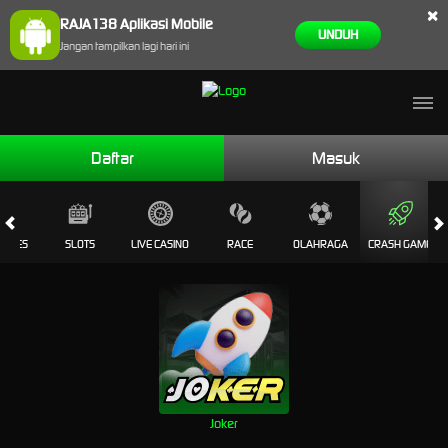
×
RAJA138 Aplikasi Mobile
UNDUH
Jangan tampilkan lagi hari ini
Daftar
Masuk
GAMES
SLOTS
LIVE CASINO
RACE
OLAHRAGA
CRASH GAME
Joker