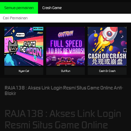
Semua permainan
Crash Game
Nyan Cat
Out Run
Cash Or Crash
RAJA138 : Akses Link Login Resmi Situs Game Online Anti-
Blokir
RAJA138 : Akses Link Login
Resmi Situs Game Online