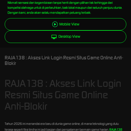
Nikmati sensasi dan kegembiraan tanpa henti dengan pilihan tak terhingga dari
kompetisi olahraga untuk di pertaruhkan, baik lokal maupun dari seluruh penjuru dunia.
Dengan kami, anda akan selalu mendapatkan peluang terbaik.
Mobile View
Desktop View
RAJA138 : Akses Link Login Resmi Situs Game Online Anti-
Blokir
RAJA138 : Akses Link Login
Resmi Situs Game Online
Anti-Blokir
Tahun 2026 ini menandai era baru di dunia game online, di mana teknologi yang dulu
terasa seperti fiksi ilmiha ini jadi bagian dari pengalaman bermain game harian.
RAJA138