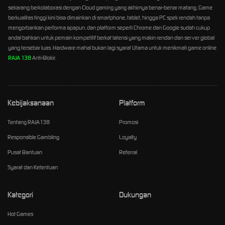
sekarang berkolaborasi dengan Cloud gaming yang akhirnya benar-benar matang. Game
berkualitas tinggi kini bisa dimainkan di smartphone, tablet, hingga PC spek rendah tanpa
mengorbankan performa apapun, dan platform seperti Chrome dan Google sudah cukup
andal bahkan untuk pemain kompetitif berkat latensi yang makin rendan dan server global
yang tersebar luas. Hardware mahal bukan lagi syarat Utama untuk menikmati game online
RAJA 138
Anti-Blokir.
Kebijaksanaan
Platform
Tentang RAJA138
Promosi
Responsible Gambling
Loyalty
Pusat Bantuan
Referral
Syarat dan Ketentuan
Kategori
Dukungan
Hot Games