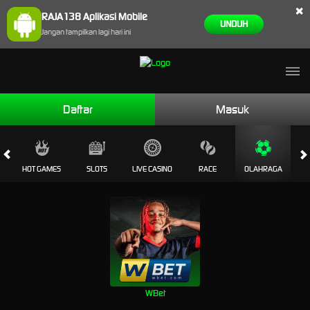
×
RAJA138 Aplikasi Mobile
UNDUH
Jangan tampilkan lagi hari ini
Daftar
Masuk
HOT GAMES
SLOTS
LIVE CASINO
RACE
OLAHRAGA
CRA
WBet