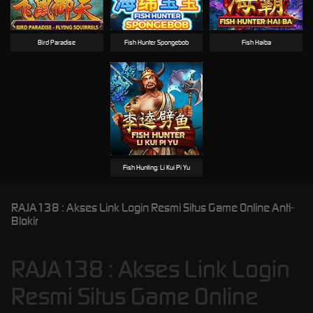
Bird Paradise
Fish Hunter Spongebob
Fish Haiba
Fish Hunting: Li Kui Pi Yu
RAJA138 : Akses Link Login Resmi Situs Game Online Anti-
Blokir
RAJA138 : Akses Link Login
Resmi Situs Game Online