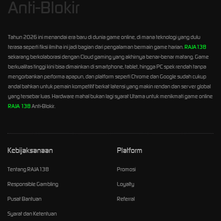
Anti-Blokir
Tahun 2026 ini menandai era baru di dunia game online, di mana teknologi yang dulu
terasa seperti fiksi ilmiha ini jadi bagian dari pengalaman bermain game harian.
RAJA138
sekarang berkolaborasi dengan Cloud gaming yang akhirnya benar-benar matang. Game
berkualitas tinggi kini bisa dimainkan di smartphone, tablet, hingga PC spek rendah tanpa
mengorbankan performa apapun, dan platform seperti Chrome dan Google sudah cukup
andal bahkan untuk pemain kompetitif berkat latensi yang makin rendan dan server global
yang tersebar luas. Hardware mahal bukan lagi syarat Utama untuk menikmati game online
RAJA 138
Anti-Blokir.
Kebijaksanaan
Platform
Tentang RAJA138
Promosi
Responsible Gambling
Loyalty
Pusat Bantuan
Referral
Syarat dan Ketentuan