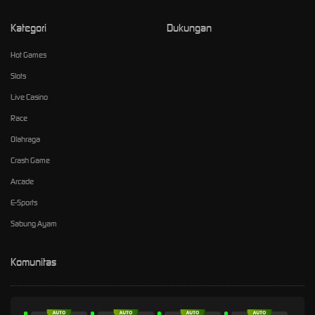
Kategori
Dukungan
Hot Games
Slots
Live Casino
Race
Olahraga
Crash Game
Arcade
E-Sports
Sabung Ayam
Komunitas