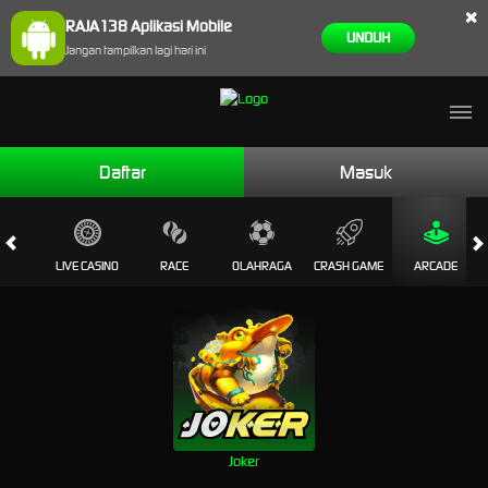
×
RAJA138 Aplikasi Mobile
UNDUH
Jangan tampilkan lagi hari ini
Daftar
Masuk
OTS
LIVE CASINO
RACE
OLAHRAGA
CRASH GAME
ARCADE
Joker