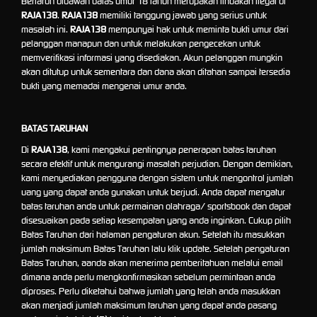
Bertaruh dibawah batas umur 18 tahun merupakan tindakan ilegal di
RAJA138
.
RAJA138
memiliki tanggung jawab yang serius untuk
masalah ini.
RAJA138
mempunyai hak untuk meminta bukti umur dari
pelanggan manapun dan untuk melakukan pengecekan untuk
memverifikasi informasi yang disediakan. Akun pelanggan mungkin
akan ditutup untuk sementara dan dana akan ditahan sampai tersedia
bukti yang memadai mengenai umur anda.
BATAS TARUHAN
Di
RAJA138
, kami mengakui pentingnya penerapan batas taruhan
secara efektif untuk mengurangi masalah perjudian. Dengan demikian,
kami menyediakan pengguna dengan sistem untuk mengontrol jumlah
uang yang dapat anda gunakan untuk berjudi. Anda dapat mengatur
batas taruhan anda untuk permainan olahraga/ sportsbook dan dapat
disesuaikan pada setiap kesempatan yang anda inginkan. Cukup pilih
Batas Taruhan dari halaman pengaturan akun. Setelah itu masukkan
jumlah maksimum Batas Taruhan lalu klik update. Setelah pengaturan
Batas Taruhan, aanda akan menerima pemberitahuan melalui email
dimana anda perlu mengkonfirmasikan sebelum permintaan anda
diproses. Perlu diketahui bahwa jumlah yang telah anda masukkan
akan menjadi jumlah maksimum taruhan yang dapat anda pasang