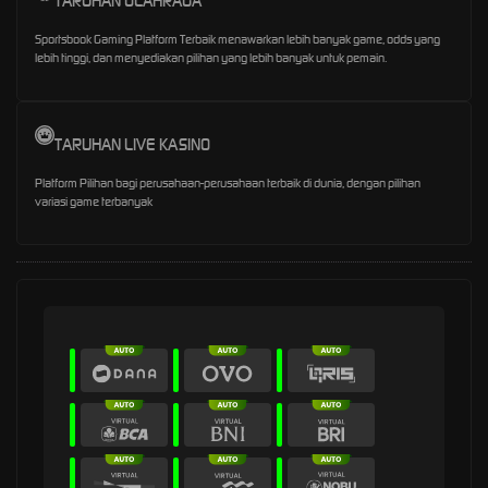
TARUHAN OLAHRAGA
Sportsbook Gaming Platform Terbaik menawarkan lebih banyak game, odds yang
lebih tinggi, dan menyediakan pilihan yang lebih banyak untuk pemain.
TARUHAN LIVE KASINO
Platform Pilihan bagi perusahaan-perusahaan terbaik di dunia, dengan pilihan
variasi game terbanyak