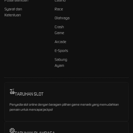
Pusat Bantuan
Casino
Syarat dan
Race
Ketentuan
Olahraga
Crash
Game
Arcade
E-Sports
Sabung
Ayam
TARUHAN SLOT
Penyedia slot online dengan beragam pilihan game menarik yang memudahkan
pemain untuk mencapai jackpot