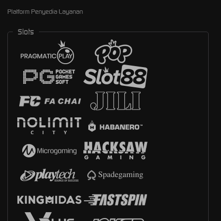
Platform Penyedia Layanan
Slots