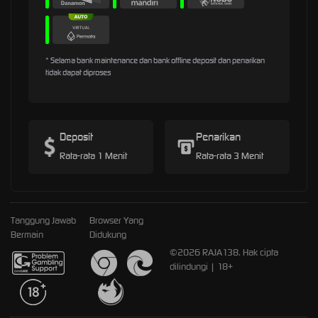
* Selama bank maintenance dan bank offline deposit dan penarikan
tidak dapat diproses
Deposit
Penarikan
Rata-rata 1 Menit
Rata-rata 3 Menit
Tanggung Jawab
Browser Yang
Bermain
Didukung
©2026 RAJA138. Hak cipta
dilindungi | 18+