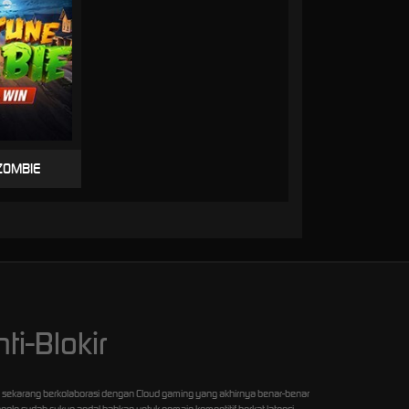
ZOMBIE
i-Blokir
sekarang berkolaborasi dengan Cloud gaming yang akhirnya benar-benar