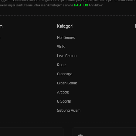
t, hingga PC spek rendah tanpa mengorbankan performa apapun, dan platform seperti Chrome dan Go
bukan lagi syarat Utama untuk menikmati game online
RAJA 138
Anti-Blokir.
rm
Kategori
i
Hot Games
Slots
Live Casino
Race
Olahraga
Crash Game
Arcade
E-Sports
Sabung Ayam