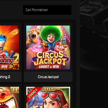
shing 2
Circus Jackpot