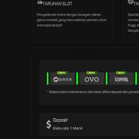
TARUHAN SLOT
TA
Penyedia slot online dengan beragam pilihan
Sportsb
game menarik yang memudahkan pemain untuk
menawar
mencapai jackpot
tinggi,
banyak 
* Selama bank maintenance dan bank offline deposit dan penarik
Deposit
Rata-rata 1 Menit