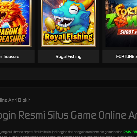
n Treasure
Royal Fishing
FORTUNE 
ne Anti-Blokir
gin Resmi Situs Game Online Ant
ng dulu terasa seperti fiksi ilmiha ini jadi bagian dari pengalaman bermain game harian.
RAJA138