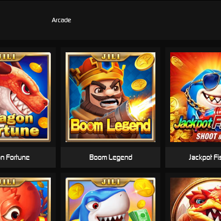
Arcade
n Fortune
Boom Legend
Jackpot Fi