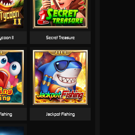
ycoon II
Secret Treasure
ishing
Jackpot Fishing