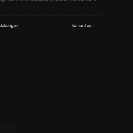
ogle sudah cukup andal bahkan untuk pemain kompetitif berkat latensi
Dukungan
Komunitas