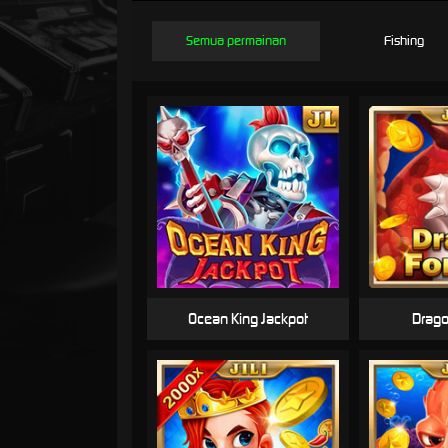
Semua permainan
Fishing
Ocean King Jackpot
Drago