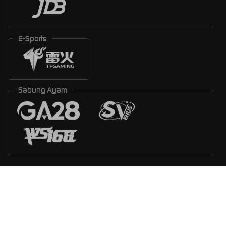
E-Sports
Sabung Ayam