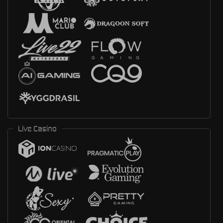
Live Casino