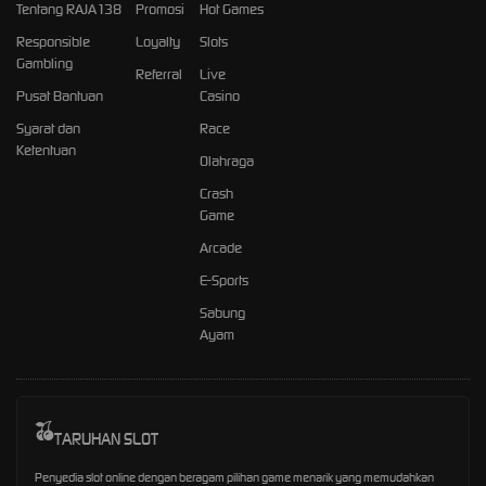
Tentang RAJA138
Promosi
Hot Games
Responsible
Loyalty
Slots
Gambling
Referral
Live
Pusat Bantuan
Casino
Syarat dan
Race
Ketentuan
Olahraga
Crash
Game
Arcade
E-Sports
Sabung
Ayam
TARUHAN SLOT
Penyedia slot online dengan beragam pilihan game menarik yang memudahkan