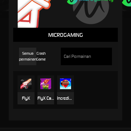
MICROGAMING
Semua
Crash
permainan
Game
FlyX
FlyX Cash Turbo
Incredible Balloon Machine