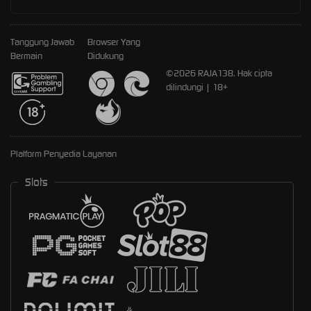
Tanggung Jawab
Browser Yang
Bermain
Didukung
©2026 RAJA138. Hak cipta
dilindungi | 18+
Platform Penyedia Layanan
Slots