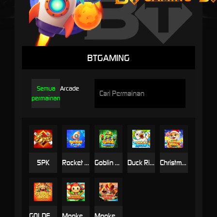
BTGAMING
Semua
Arcade
permainan
5PK
Rocket Crash
Goblin Treasure
Duck River
Christmas Mines
GOLDEN BASIN
Monkey Thunderbolt
Monkey King