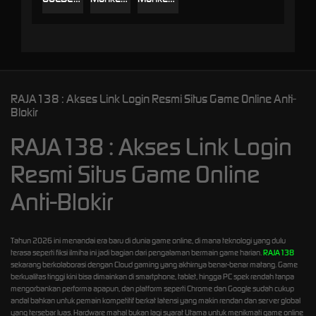
RAJA138 : Akses Link Login Resmi Situs Game Online Anti-
Blokir
RAJA138 : Akses Link Login
Resmi Situs Game Online
Anti-Blokir
Tahun 2026 ini menandai era baru di dunia game online, di mana teknologi yang dulu
terasa seperti fiksi ilmiha ini jadi bagian dari pengalaman bermain game harian.
RAJA138
sekarang berkolaborasi dengan Cloud gaming yang akhirnya benar-benar matang. Game
berkualitas tinggi kini bisa dimainkan di smartphone, tablet, hingga PC spek rendah tanpa
mengorbankan performa apapun, dan platform seperti Chrome dan Google sudah cukup
andal bahkan untuk pemain kompetitif berkat latensi yang makin rendan dan server global
yang tersebar luas. Hardware mahal bukan lagi syarat Utama untuk menikmati game online