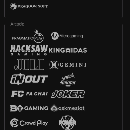
Arcade