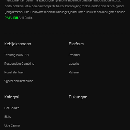
mengorbankan performa apapun, dan platform seperti Chrome dan Google sudah cukup
andal bahkan untuk pemain kompetitif berkat latensi yang makin rendan dan server global
yang tersebar luas. Hardware mahal bukan lagi syarat Utama untuk menikmati game online
RAJA 138
Anti-Blokir.
Kebijaksanaan
Platform
Tentang RAJA138
Promosi
Responsible Gambling
Loyalty
Pusat Bantuan
Referral
Syarat dan Ketentuan
Kategori
Dukungan
Hot Games
Slots
Live Casino