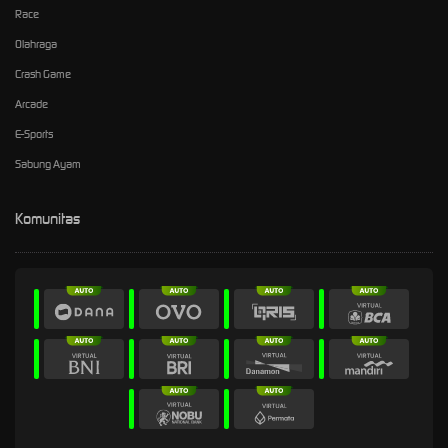
Race
Olahraga
Crash Game
Arcade
E-Sports
Sabung Ayam
Komunitas