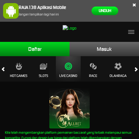
×
RAJA138 Aplikasi Mobile
UNDUH
Jangan tampilkan lagi hari ini
Daftar
Masuk
HOT GAMES
SLOTS
LIVE CASINO
RACE
OLAHRAGA
CRA
Kita telah mengembangkan platform permainan baccarat yang terbaik melampaui semua
kompetitor. Fungsi dan desain luar biasa dari platform telah dikembangkan dengan