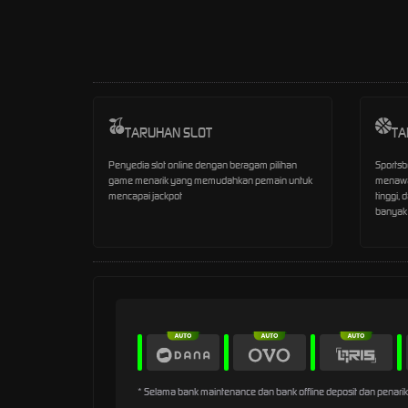
TARUHAN SLOT
TA
Penyedia slot online dengan beragam pilihan
Sportsb
game menarik yang memudahkan pemain untuk
menawar
mencapai jackpot
tinggi,
banyak 
* Selama bank maintenance dan bank offline deposit dan penarik