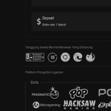
Deposit
Rata-rata 1 Menit
Tanggung Jawab Bermain
Browser Yang Didukung
Platform Penyedia Layanan
Slots