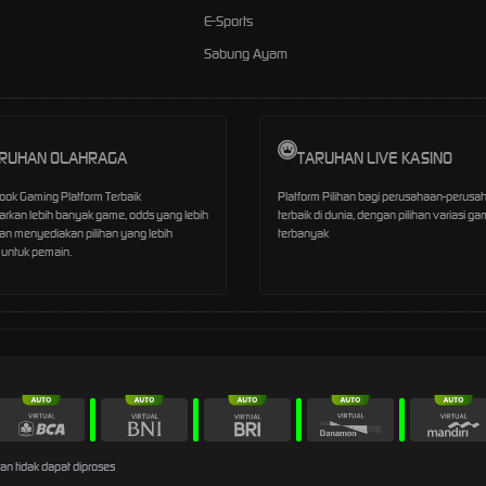
E-Sports
Sabung Ayam
RUHAN OLAHRAGA
TARUHAN LIVE KASINO
ook Gaming Platform Terbaik
Platform Pilihan bagi perusahaan-perusa
kan lebih banyak game, odds yang lebih
terbaik di dunia, dengan pilihan variasi g
 dan menyediakan pilihan yang lebih
terbanyak
untuk pemain.
an tidak dapat diproses