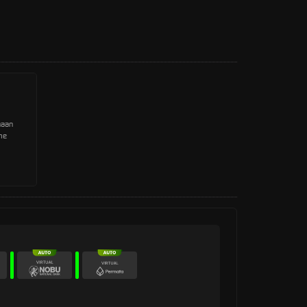
haan
ame