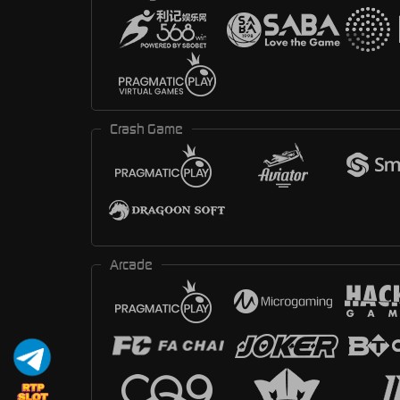
Crash Game
Arcade