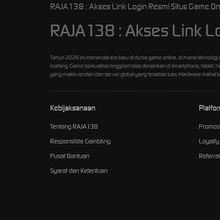
RAJA138 : Akses Link Login Resmi Situs Game Onli
RAJA138 : Akses Link Lo
Tahun 2026 ini menandai era baru di dunia game online, di mana teknologi ya
matang. Game berkualitas tinggi kini bisa dimainkan di smartphone, table
yang makin rendan dan server global yang tersebar luas. Hardware mahal 
Kebijaksanaan
Platfo
Tentang RAJA138
Promos
Responsible Gambling
Loyalty
Pusat Bantuan
Referral
Syarat dan Ketentuan