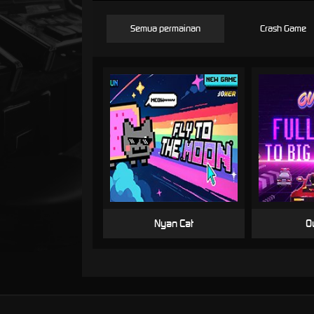
Semua permainan
Crash Game
Nyan Cat
O