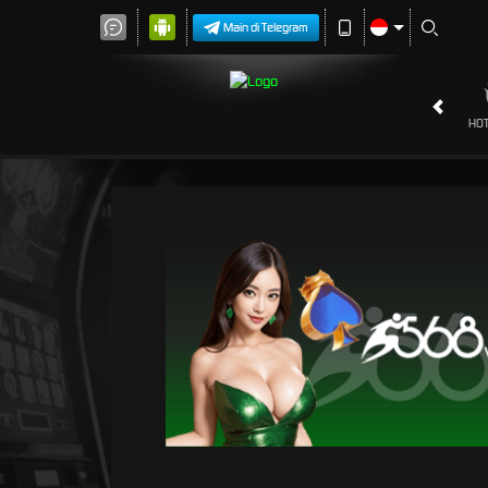
Main di Telegram
HO