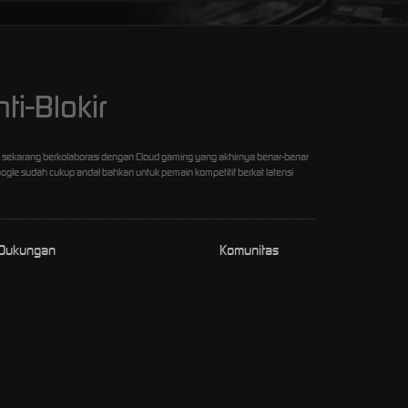
i-Blokir
sekarang berkolaborasi dengan Cloud gaming yang akhirnya benar-benar
ogle sudah cukup andal bahkan untuk pemain kompetitif berkat latensi
Dukungan
Komunitas