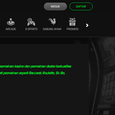
MASUK
DAFTAR
ARCADE
E-SPORTS
SABUNG AYAM
PROMOSI
rmainan kasino dan permainan dealer berkualitas
permainan seperti Baccarat, Roulette, Sic Bo,