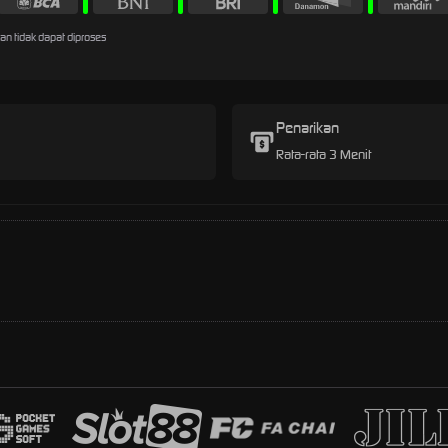
an tidak dapat diproses
Penarikan
Rata-rata 3 Menit