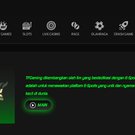
T GAMES
SLOTS
LIVE CASINO
RACE
OLAHRAGA
CRASH GAME
TFGaming dikembangkan oleh tim yang berdedikasi dengan E-Spor
adalah untuk menawarkan platform E-Sports yang unik dan nyaman 
kecil di dunia.
MAIN