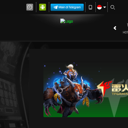
Main di Telegram
HO