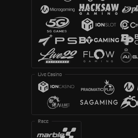
Live Casino
Race