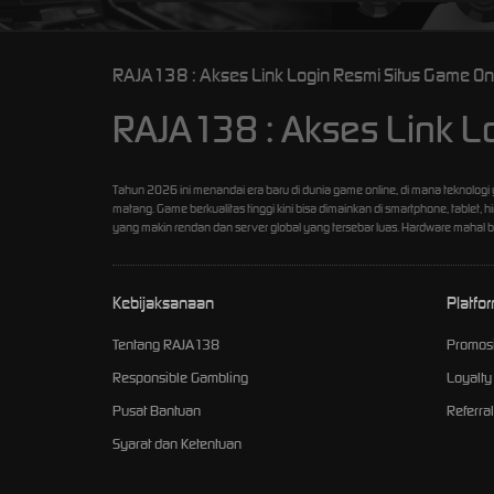
RAJA138 : Akses Link Login Resmi Situs Game Onli
RAJA138 : Akses Link Lo
Tahun 2026 ini menandai era baru di dunia game online, di mana teknologi ya
matang. Game berkualitas tinggi kini bisa dimainkan di smartphone, table
yang makin rendan dan server global yang tersebar luas. Hardware mahal 
Kebijaksanaan
Platfo
Tentang RAJA138
Promos
Responsible Gambling
Loyalty
Pusat Bantuan
Referral
Syarat dan Ketentuan