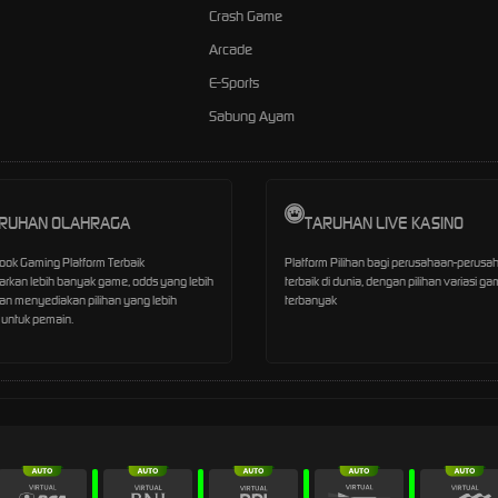
Crash Game
Arcade
E-Sports
Sabung Ayam
RUHAN OLAHRAGA
TARUHAN LIVE KASINO
ook Gaming Platform Terbaik
Platform Pilihan bagi perusahaan-perusa
kan lebih banyak game, odds yang lebih
terbaik di dunia, dengan pilihan variasi g
 dan menyediakan pilihan yang lebih
terbanyak
untuk pemain.