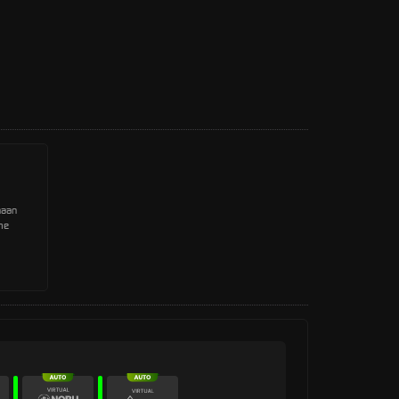
haan
ame