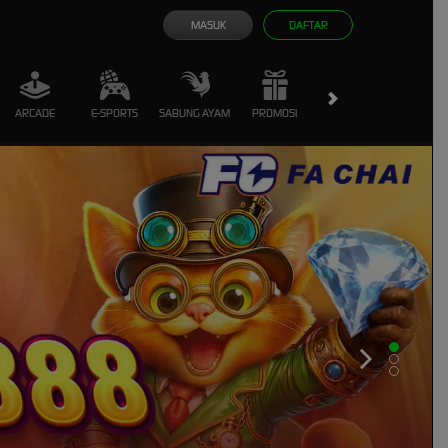
MASUK
DAFTAR
ARCADE
E-SPORTS
SABUNG AYAM
PROMOSI