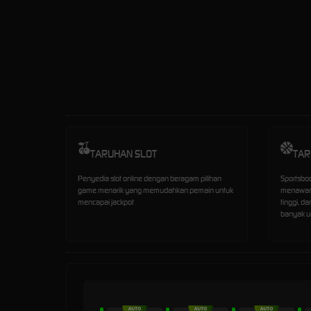
TARUHAN SLOT
TAR
Penyedia slot online dengan beragam pilihan
Sportsboo
game menarik yang memudahkan pemain untuk
menawark
mencapai jackpot
tinggi, d
banyak u