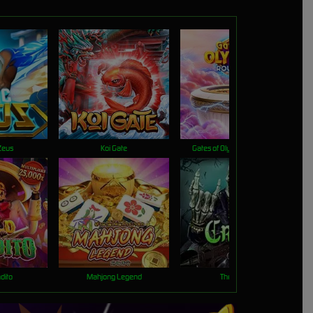
Zeus
Koi Gate
Gates of Olympus Roulette
dito
Mahjong Legend
The Crypt