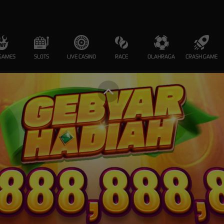
GAMES
SLOTS
LIVE CASINO
RACE
OLAHRAGA
CRASH GAME