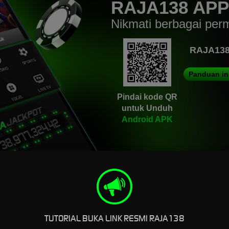
RAJA138 APP
Nikmati berbagai pe
RAJA138
Panduan in
Pindai kode QR
untuk Unduh
Android APK
TUTORIAL BUKA LINK RESMI RAJA138