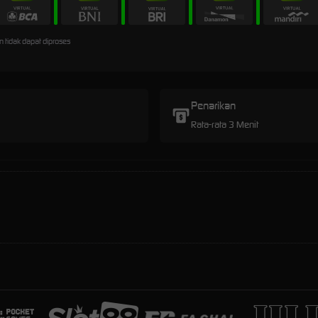
 tidak dapat diproses
Penarikan
Rata-rata 3 Menit