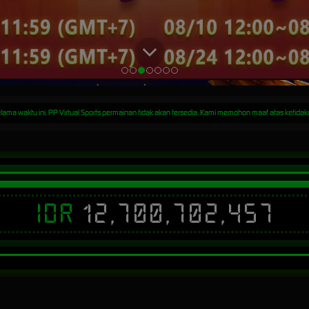
ni, PP Virtual Sports permainan tidak akan tersedia. Kami memohon maaf atas ketidaknyamanan 
IDR
12,700,702,457