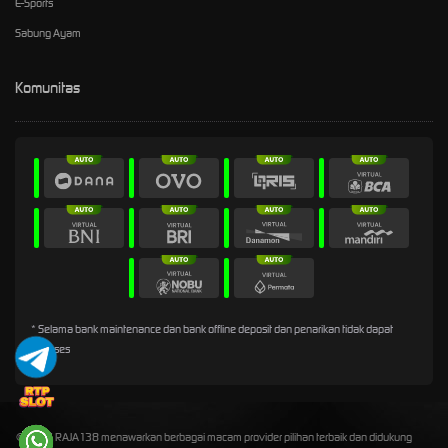
E-Sports
Sabung Ayam
Komunitas
* Selama bank maintenance dan bank offline deposit dan penarikan tidak dapat
diproses
©2026 RAJA138 menawarkan berbagai macam provider pilihan terbaik dan didukung