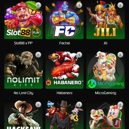
i
i
i
Slot88 x PP
Fachai
Jili
i
i
i
No Limit City
Habanero
MicroGaming
i
i
i