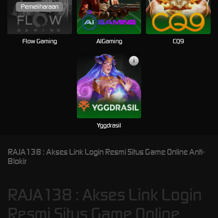
Flow Gaming
AIGaming
CQ9
i
Yggdrasil
RAJA138 : Akses Link Login Resmi Situs Game Online Anti-
Blokir
RAJA138 : Akses Link Login
Resmi Situs Game Online