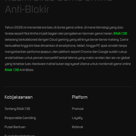
Anti-Blokir
Tahun 2026 ini menandai era baru di dunia game online, di mana teknologi yang dulu
terasa seperti fiksi ilmiha ini jadi bagian dari pengalaman bermain game harian.
RAJA138
sekarang berkolaborasi dengan Cloud gaming yang akhirnya benar-benar matang. Game
berkualitas tinggi kini bisa dimainkan di smartphone, tablet, hingga PC spek rendah tanpa
mengorbankan performa apapun, dan platform seperti Chrome dan Google sudah cukup
andal bahkan untuk pemain kompetitif berkat latensi yang makin rendan dan server global
yang tersebar luas. Hardware mahal bukan lagi syarat Utama untuk menikmati game online
RAJA 138
Anti-Blokir.
Kebijaksanaan
Platform
Tentang RAJA138
Promosi
Responsible Gambling
Loyalty
Pusat Bantuan
Referral
Syarat dan Ketentuan