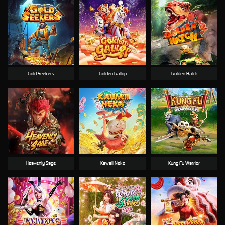
Gold Seekers
Golden Gallop
Golden Hatch
Heavenly Sage
Kawaii Neko
Kung Fu Warrior