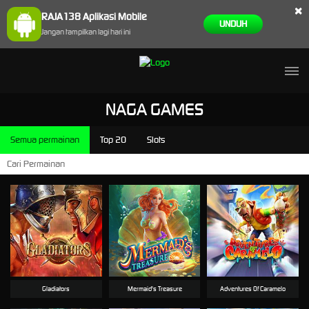
×
RAJA138 Aplikasi Mobile
UNDUH
Jangan tampilkan lagi hari ini
NAGA GAMES
Semua permainan
Top 20
Slots
Gladiators
Mermaid's Treasure
Adventures Of Caramelo