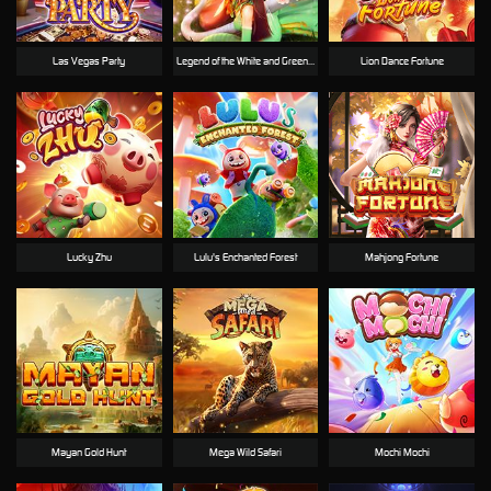
Las Vegas Party
Legend of the White and Green Snake
Lion Dance Fortune
Lucky Zhu
Lulu's Enchanted Forest
Mahjong Fortune
Mayan Gold Hunt
Mega Wild Safari
Mochi Mochi