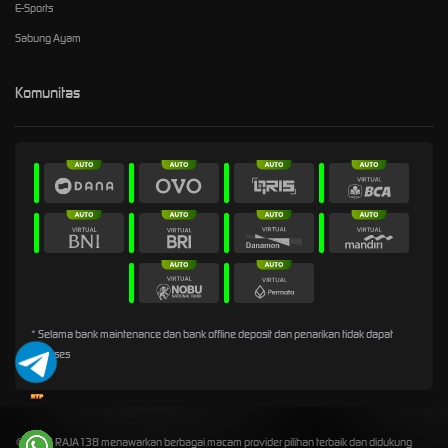
E-Sports
Sabung Ayam
Komunitas
* Selama bank maintenance dan bank offline deposit dan penarikan tidak dapat
diproses
©2026 RAJA138 menawarkan berbagai macam provider pilihan terbaik dan didukung