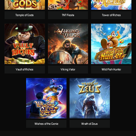
Temple of Gods
TNT Fiesta
Tower of Riches
Vault of Riches
Viking Valor
Wild Fish Hunter
Wishes of the Genie
Wrath of Zeus