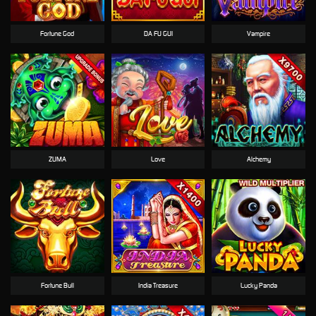
Fortune God
DA FU GUI
Vampire
ZUMA
Love
Alchemy
Fortune Bull
India Treasure
Lucky Panda