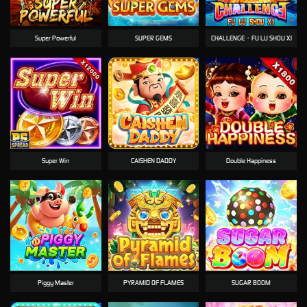
Super Powerful
SUPER GEMS
CHALLENGE・FU LU SHOU XI
Super Win
CAISHEN DADDY
Double Happiness
Piggy Master
PYRAMID OF FLAMES
SUGAR BOOM