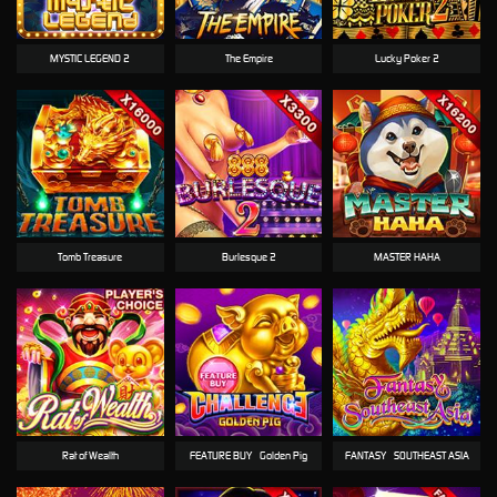
MYSTIC LEGEND 2
The Empire
Lucky Poker 2
Tomb Treasure
Burlesque 2
MASTER HAHA
Rat of Wealth
FEATURE BUY - Golden Pig
FANTASY - SOUTHEAST ASIA