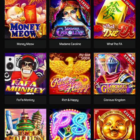
Money Meow
Madame Caroline
What The FA
Fa Fa Monkey
Rich & Happy
Glorious Kingdom