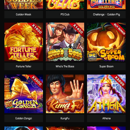
Golden Week
PS Club
Challenge・Golden Pig
Fortune Teller
Who's The Boss
Super Boom
Golden Zongzi
KungFu
Athena