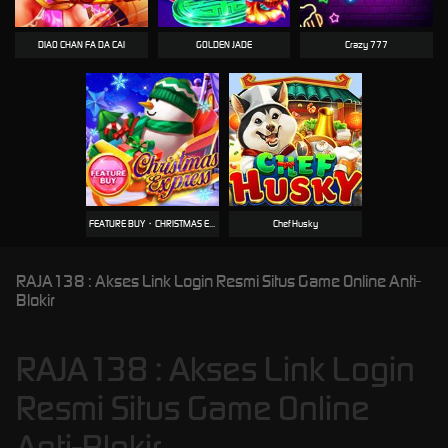
DIAO CHAN FA DA CAI
GOLDEN JADE
Crazy 777
FEATURE BUY・CHRISTMAS EXPRESS
Chef Husky
RAJA138 : Akses Link Login Resmi Situs Game Online Anti-
Blokir
RAJA138 : Akses Link Login
Resmi Situs Game Online
Anti-Blokir