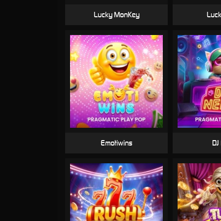
Lucky MonKey
Luck
Emotiwins
DJ