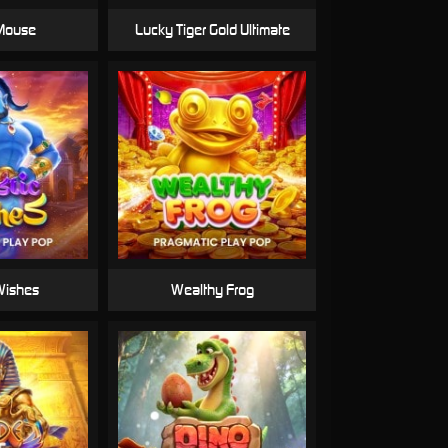
Mouse
Lucky Tiger Gold Ultimate
Wishes
Wealthy Frog