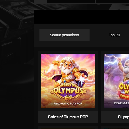
Semua permainan
Top 20
Gates of Olympus POP
Olymp