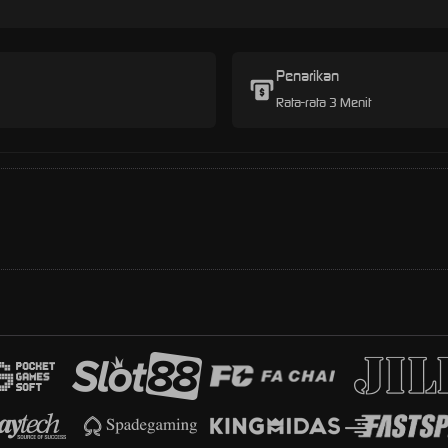
Penarikan
Rata-rata 3 Menit