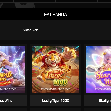
FAT PANDA
Video Slots
us Wins
Lucky Tiger 1000
Starligh