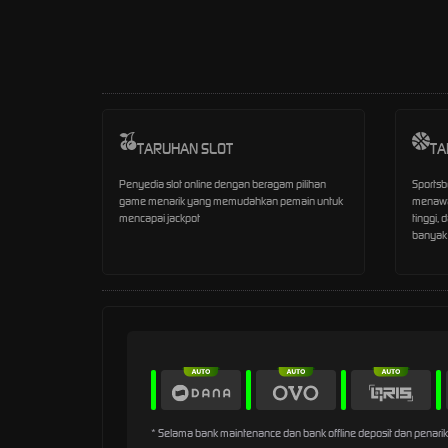
TARUHAN SLOT
TA
Penyedia slot online dengan beragam pilihan
Sportsb
game menarik yang memudahkan pemain untuk
menawar
mencapai jackpot
tinggi,
banyak 
* Selama bank maintenance dan bank offline deposit dan penarik